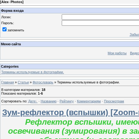
[
Alex- Photos
]
Форма входа
Логин:
Пароль:
запомнить
Забыл
Меню сайта
Мои работы
Виде
Categories
Термины используемые в фотографии.
Главная
»
Статьи
»
Фотословарь
» Термины используемые в фотографии.
В категории материалов
:
18
Показано материалов
:
1-6
Сортировать по
:
Дате
·
Названию
·
Рейтингу
·
Комментариям
·
Просмотрам
Зум-рефлектор (вспышки) [Zoom-re
Рефлектор вспышки, имею
освечивания (зумирования) в 