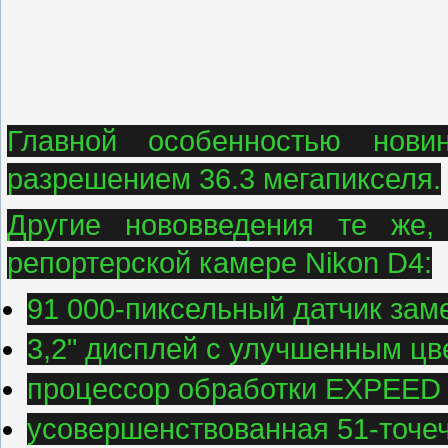
Главной особенностью нови
разрешением 36.3 мегапикселя.
Другие нововведения те же,
репортерской камере Nikon D4:
91 000-пиксельный датчик зам
3,2" дисплей с улучшенным ц
процессор обработки EXPEED 
усовершенствованная 51-точеч