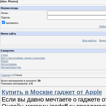
[
Alex- Photos
]
Форма входа
Логин:
Пароль:
запомнить
Забыл
Меню сайта
Мои работы
Виде
Categories
стихи
Всё о фотографии, видео и монтаже
Юмор
Фотословарь
Фотоаппаратура
Главная
»
Статьи
Всего материалов в каталоге
:
59
Показано материалов
:
1-6
Купить в Москве гаджет от Apple
Если вы давно мечтаете о гаджете о