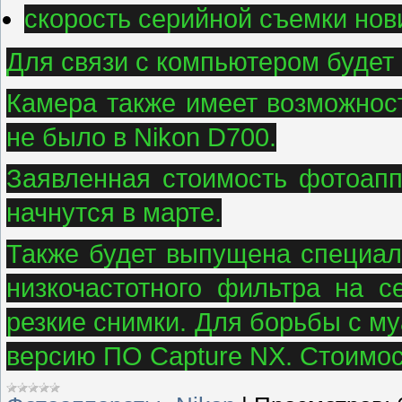
скорость серийной съемки нови
Для связи с компьютером будет 
Камера также имеет возможност
не было в Nikon D700.
Заявленная стоимость фотоапп
начнутся в марте.
Также будет выпущена специал
низкочастотного фильтра на с
резкие снимки. Для борьбы с м
версию ПО Capture NX. Стоимос