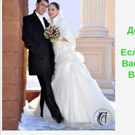
Д
Ес
Ва
В