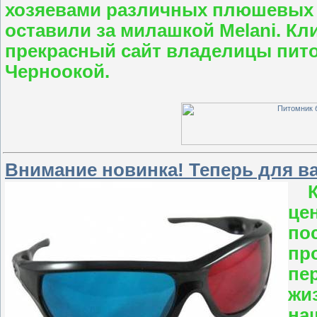
хозяевами различных плюшевых 
оставили за милашкой Melani. Кл
прекрасный сайт владелицы пито
Черноокой.
Внимание новинка! Теперь для ва
це
по
пр
пе
жи
на