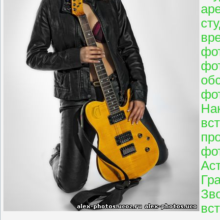
ар
ст
вр
фо
фо
об
фо
На
вс
пр
фо
Аст
Гр
Зв
вст