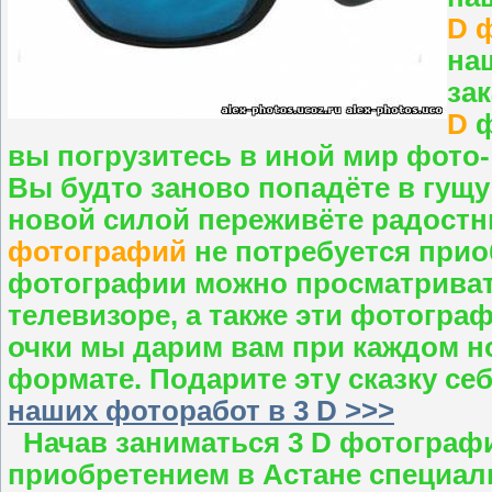
D 
на
за
D
ф
вы погрузитесь в иной мир фото
Вы будто заново попадёте в гущу
новой силой переживёте радост
фотографий
не потребуется приоб
фотографии можно просматриват
телевизоре, а также эти фотогр
очки мы дарим вам при каждом н
формате. Подарите эту сказку се
наших фоторабот в 3 D >>>
Начав заниматься 3 D фотографи
приобретением в Астане специал