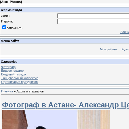
[
Alex- Photos
]
Форма входа
Логин:
Пароль:
запомнить
Забыл
Меню сайта
Мои работы
Виде
Categories
Фотограф
Видеооператор
Ведущий тамада
Танцевальный коллектив
Организация праздников
Главная
»
Архив материалов
Фотограф в Астане- Александр Це