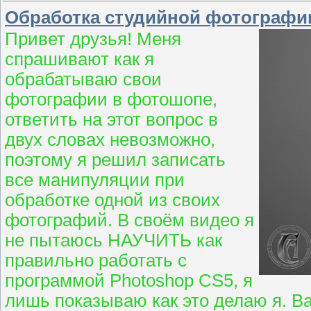
Обработка студийной фотографии
Привет друзья! Меня
спрашивают как я
обрабатываю свои
фотографии в фотошопе,
ответить на этот вопрос в
двух словах невозможно,
поэтому я решил записать
все манипуляции при
обработке одной из своих
фотографий. В своём видео я
не пытаюсь НАУЧИТЬ как
правильно работать с
программой Photoshop CS5, я
лишь показываю как это делаю я. Ва