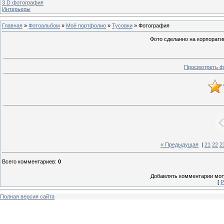
3 D фотография
Интерьеры
Главная
»
Фотоальбом
»
Моё портфолио
»
Тусовки
» Фотография
Фото сделанно на корпоратив
Просмотреть ф
« Предыдущая
|
21
22
2
Всего комментариев
:
0
Добавлять комментарии могу
[
Р
Полная версия сайта