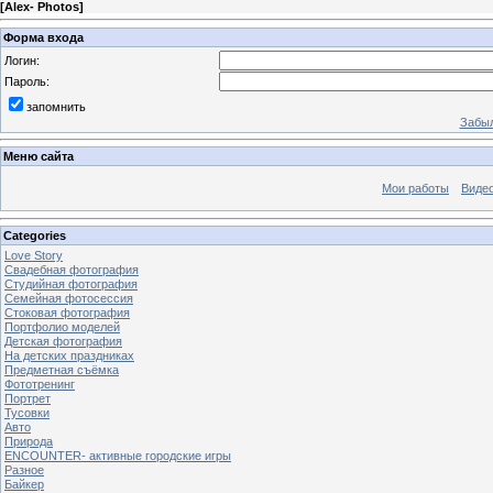
[
Alex- Photos
]
Форма входа
Логин:
Пароль:
запомнить
Забыл
Меню сайта
Мои работы
Виде
Categories
Love Story
Свадебная фотография
Студийная фотография
Семейная фотосессия
Стоковая фотография
Портфолио моделей
Детская фотография
На детских праздниках
Предметная съёмка
Фототренинг
Портрет
Тусовки
Авто
Природа
ENCOUNTER- активные городские игры
Разное
Байкер