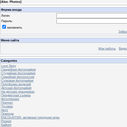
[
Alex- Photos
]
Форма входа
Логин:
Пароль:
запомнить
Забыл
Меню сайта
Мои работы
Виде
Categories
Love Story
Свадебная фотография
Студийная фотография
Семейная фотосессия
Стоковая фотография
Портфолио моделей
Детская фотография
На детских праздниках
Предметная съёмка
Фототренинг
Портрет
Тусовки
Авто
Природа
ENCOUNTER- активные городские игры
Разное
Байкер