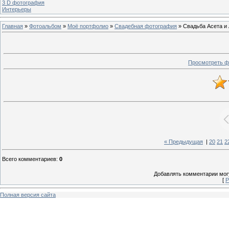
3 D фотография
Интерьеры
Главная
»
Фотоальбом
»
Моё портфолио
»
Свадебная фотография
» Свадьба Асета и
Просмотреть ф
« Предыдущая
|
20
21
2
Всего комментариев
:
0
Добавлять комментарии могу
[
Р
Полная версия сайта