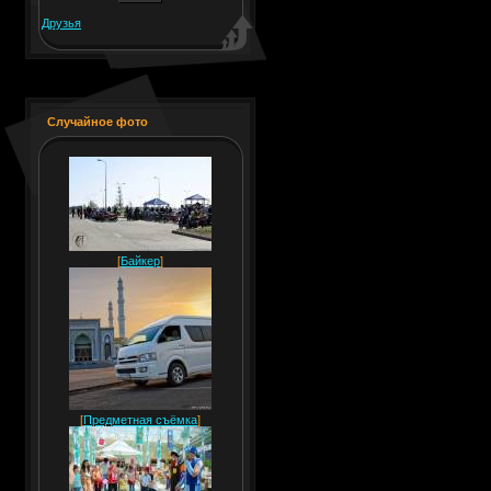
Друзья
Случайное фото
[
Байкер
]
[
Предметная съёмка
]