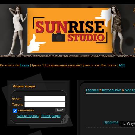
Вы вошли как
Гость
|
Группа
"
Потенциальный заказчик
"
Приветствую Вас
Гость
|
RSS
Форма входа
Главная
»
Фотоальбом
»
Моё п
Логин:
Пароль:
запомнить
Забыл пароль
|
Регистрация
Нравится