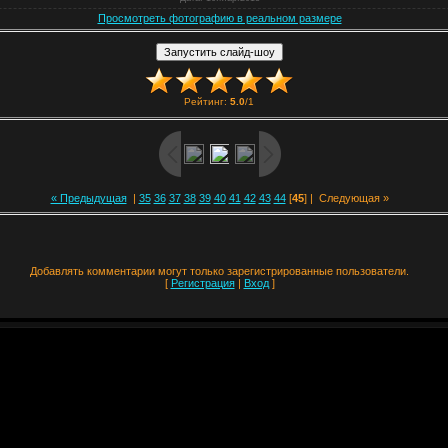
Просмотреть фотографию в реальном размере
Рейтинг
:
5.0
/
1
« Предыдущая
|
35
36
37
38
39
40
41
42
43
44
[
45
] |
Следующая »
Добавлять комментарии могут только зарегистрированные пользователи.
[
Регистрация
|
Вход
]