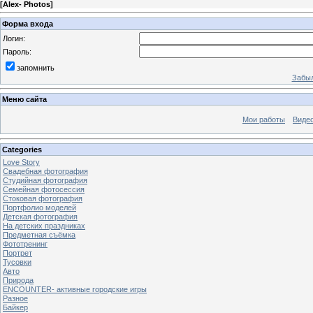
[
Alex- Photos
]
Форма входа
Логин:
Пароль:
запомнить
Забыл
Меню сайта
Мои работы
Виде
Categories
Love Story
Свадебная фотография
Студийная фотография
Семейная фотосессия
Стоковая фотография
Портфолио моделей
Детская фотография
На детских праздниках
Предметная съёмка
Фототренинг
Портрет
Тусовки
Авто
Природа
ENCOUNTER- активные городские игры
Разное
Байкер