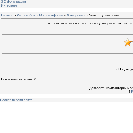
3 D фотография
Интерьеры
Главная
»
Фотоальбом
»
Моё портфолио
»
Фототренинг
» Ужас от увиденного
На своих занятиях по фототренингу, попросил ученика из
« Предыду
Всего комментариев
:
0
Добавлять комментарии могу
[
Р
Полная версия сайта