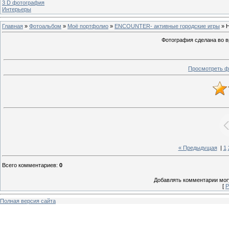
3 D фотография
Интерьеры
Главная
»
Фотоальбом
»
Моё портфолио
»
ENCOUNTER- активные городские игры
» Н
Фотография сделана во 
Просмотреть ф
« Предыдущая
|
1
Всего комментариев
:
0
Добавлять комментарии могу
[
Р
Полная версия сайта