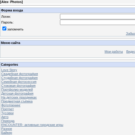
[
Alex- Photos
]
Форма входа
Логин:
Пароль:
запомнить
Забыл
Меню сайта
Мои работы
Виде
Categories
Love Story
Свадебная фотография
Студийная фотография
Семейная фотосессия
Стоковая фотография
Портфолио моделей
Детская фотография
На детских праздниках
Предметная съёмка
Фототренинг
Портрет
Тусовки
Авто
Природа
ENCOUNTER- активные городские игры
Разное
Байкер