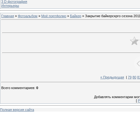
3 D фотография
Интерьеры
Главная
»
Фотоальбом
»
Моё портфолио
»
Байкер
» Закрытие байкерскрго сезона 2011
« Предыдущая
|
79
80
8
Всего комментариев
:
0
Добавлять комментарии могу
[
Р
Полная версия сайта