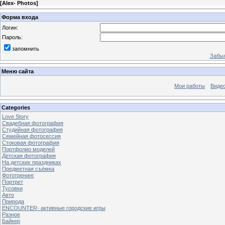
[
Alex- Photos
]
Форма входа
Логин:
Пароль:
запомнить
Забыл
Меню сайта
Мои работы
Виде
Categories
Love Story
Свадебная фотография
Студийная фотография
Семейная фотосессия
Стоковая фотография
Портфолио моделей
Детская фотография
На детских праздниках
Предметная съёмка
Фототренинг
Портрет
Тусовки
Авто
Природа
ENCOUNTER- активные городские игры
Разное
Байкер