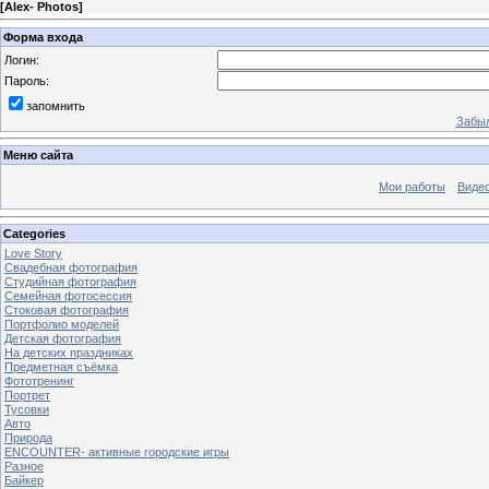
[
Alex- Photos
]
Форма входа
Логин:
Пароль:
запомнить
Забыл
Меню сайта
Мои работы
Виде
Categories
Love Story
Свадебная фотография
Студийная фотография
Семейная фотосессия
Стоковая фотография
Портфолио моделей
Детская фотография
На детских праздниках
Предметная съёмка
Фототренинг
Портрет
Тусовки
Авто
Природа
ENCOUNTER- активные городские игры
Разное
Байкер