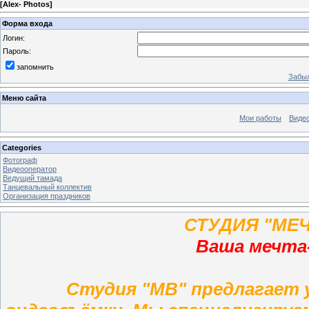
[
Alex- Photos
]
Форма входа
Логин:
Пароль:
запомнить
Забыл
Меню сайта
Мои работы
Виде
Categories
Фотограф
Видеооператор
Ведущий тамада
Танцевальный коллектив
Организация праздников
СТУДИЯ "МЕ
Ваша мечта
Студия "МВ" предлагает 