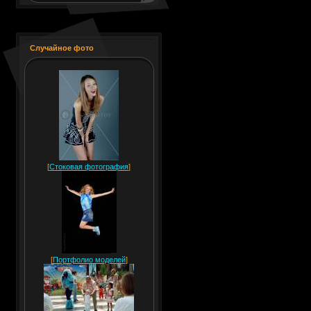
Случайное фото
[
Стоковая фотография
]
[
Портфолио моделей
]