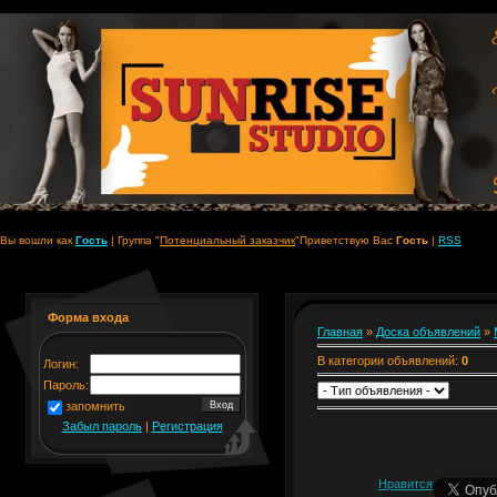
Вы вошли как
Гость
|
Группа
"
Потенциальный заказчик
"
Приветствую Вас
Гость
|
RSS
Форма входа
Главная
»
Доска объявлений
»
В категории объявлений
:
0
Логин:
Пароль:
запомнить
Забыл пароль
|
Регистрация
Нравится