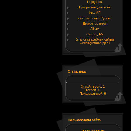
Церценюк
Программы для всех
Фиш АП
Лучшие сайты Рунета
Декоратор плюс
Allday
Самому.РУ
Каталог свадебных сайтов
wedding.milana.pp.ru
Статистика
Онлайн всего:
1
Гостей:
1
Пользователей:
0
Пользователи сайта
Зарег. на сайте