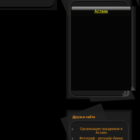
Астана
Друзья сайта
Организация праздников в
Астане
Фотограф - ретушёр Ирина